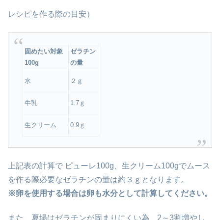
レシピを作る際の目安）
固めたい対象
ゼラチン
100g
の量
水
２ｇ
牛乳
1.7ｇ
生クリーム
0.9ｇ
上記表の計算で ピューレ100g、生クリーム100gでムース
を作る際必要なゼラチンの量は約３ｇとなります。
※卵を使用する場合は卵も水分として計算してください。
また、夏場はゼラチンが固まりにくい為、2～3割増やし